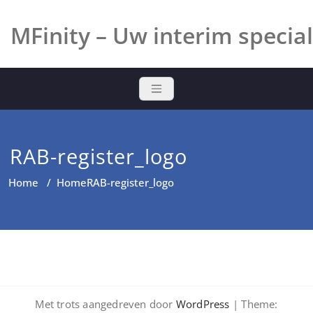
Ga
naar
MFinity – Uw interim special
de
inhoud
RAB-register_logo
Home
/
Home
RAB-register_logo
Met trots aangedreven door
WordPress
| Theme: