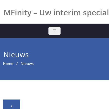
Ga
naar
MFinity – Uw interim special
de
inhoud
Nieuws
Home
/ Nieuws
2