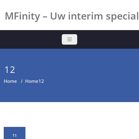
Ga
naar
MFinity – Uw interim special
de
inhoud
12
Home
/
Home
12
11