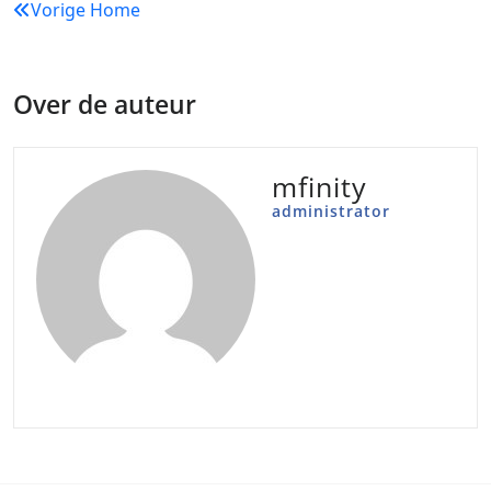
Bericht
Vorige
Home
navigatie
Over de auteur
mfinity
administrator