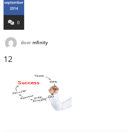
september
2014
0
door
mfinity
12